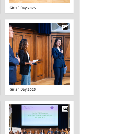
Girls´ Day 2025
Girls´ Day 2025