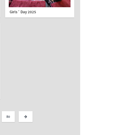
Girls´ Day 2025
80