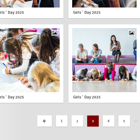
irls´ Day 2025
Girls´ Day 2025
irls´ Day 2025
Girls´ Day 2025
...
1
2
3
4
5