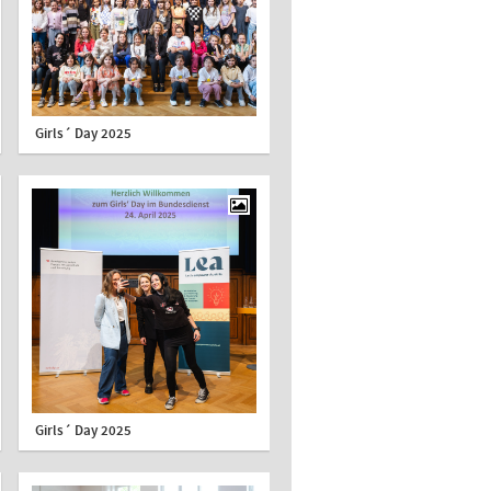
Girls´ Day 2025
Girls´ Day 2025