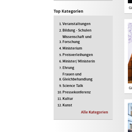
G
Top Kategorien
Veranstaltungen
Bildung - Schulen
Wissenschaft und
Forschung
Ministerium
Preisverleihungen
Minister/ MInisterin
Ehrung
Frauen und
Gleichbehandlung
Science Talk
G
Pressekonferenz
Kultur
Kunst
Alle Kategorien