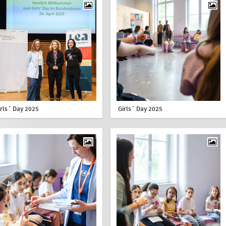
irls´ Day 2025
Girls´ Day 2025