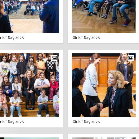
irls´ Day 2025
Girls´ Day 2025
irls´ Day 2025
Girls´ Day 2025