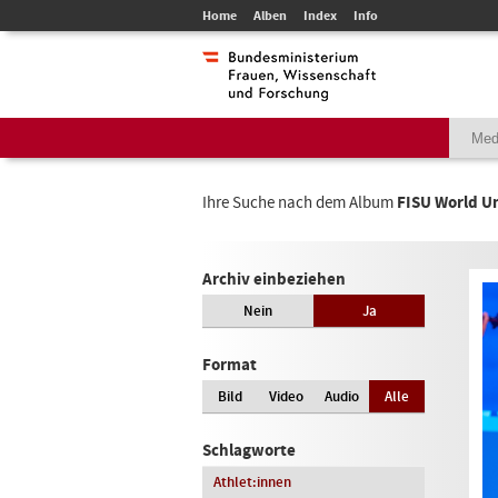
Home
Alben
Index
Info
Ihre Suche nach dem Album
FISU World U
Archiv einbeziehen
Nein
Ja
Format
Bild
Video
Audio
Alle
Schlagworte
Athlet:innen