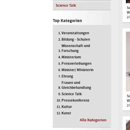
Science Talk
S
W
2
Top Kategorien
Veranstaltungen
Bildung - Schulen
Wissenschaft und
Forschung
Ministerium
Preisverleihungen
Minister/ MInisterin
Ehrung
Frauen und
Gleichbehandlung
Science Talk
S
Pressekonferenz
W
2
Kultur
Kunst
Alle Kategorien