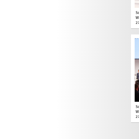
S
W
2
S
W
2