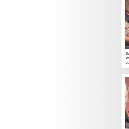
S
W
2